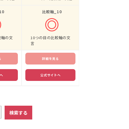
10
比較軸_10
較軸の文
10つの目の比較軸の文
言
る
詳細を見る
へ
公式サイトへ
検索する