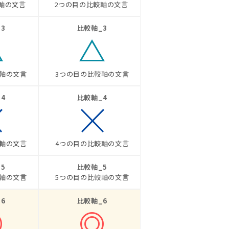
軸の文言
2つの目の比較軸の文言
3
比較軸_3
較軸の文言
3つの目の比較軸の文言
4
比較軸_4
較軸の文言
4つの目の比較軸の文言
5
比較軸_5
較軸の文言
5つの目の比較軸の文言
6
比較軸_6