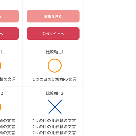
る
詳細を見る
へ
公式サイトへ
1
比較軸_1
較軸の文言
1つの目の比較軸の文言
2
比較軸_2
軸の文言
2つの目の比較軸の文言
軸の文言
2つの目の比較軸の文言
軸の文言
2つの目の比較軸の文言