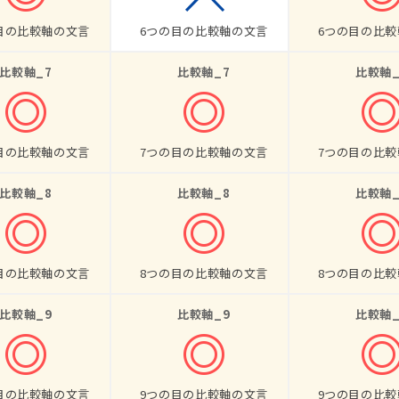
目の比較軸の文言
6つの目の比較軸の文言
6つの目の比
比較軸_7
比較軸_7
比較軸_
目の比較軸の文言
7つの目の比較軸の文言
7つの目の比
比較軸_8
比較軸_8
比較軸_
目の比較軸の文言
8つの目の比較軸の文言
8つの目の比
比較軸_9
比較軸_9
比較軸_
目の比較軸の文言
9つの目の比較軸の文言
9つの目の比