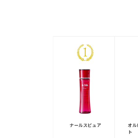
ナールスピュア
オル
ト