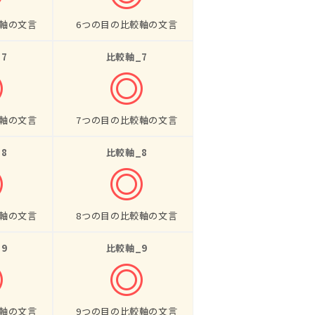
較軸の文言
6つの目の比較軸の文言
7
比較軸_7
較軸の文言
7つの目の比較軸の文言
8
比較軸_8
較軸の文言
8つの目の比較軸の文言
9
比較軸_9
較軸の文言
9つの目の比較軸の文言