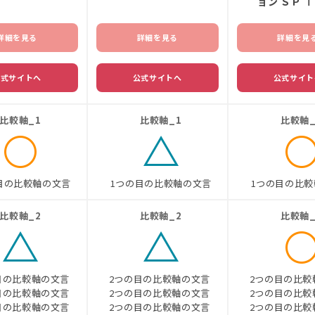
ョン ＳＰ Ⅰ
詳細を見る
詳細を見る
詳細を見
公式サイトへ
公式サイトへ
公式サイト
比較軸_1
比較軸_1
比較軸_
目の比較軸の文言
1つの目の比較軸の文言
1つの目の比
比較軸_2
比較軸_2
比較軸_
目の比較軸の文言
2つの目の比較軸の文言
2つの目の比較
目の比較軸の文言
2つの目の比較軸の文言
2つの目の比較
目の比較軸の文言
2つの目の比較軸の文言
2つの目の比較