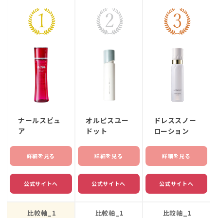
ナールスピュ
オルビスユー
ドレススノー
ア
ドット
ローション
詳細を見る
詳細を見る
詳細を見る
公式サイトへ
公式サイトへ
公式サイトへ
比較軸_1
比較軸_1
比較軸_1