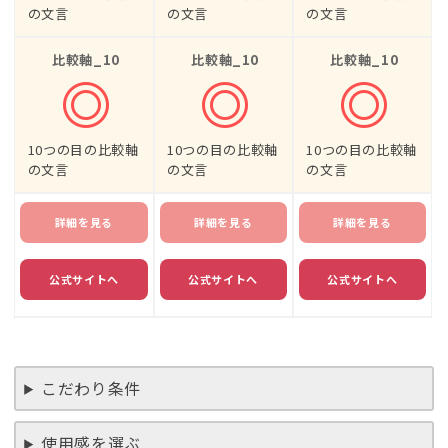
の文言
の文言
の文言
比較軸_10
比較軸_10
比較軸_10
10つの目の比較軸
10つの目の比較軸
10つの目の比較軸
の文言
の文言
の文言
詳細を見る
詳細を見る
詳細を見る
公式サイトへ
公式サイトへ
公式サイトへ
こだわり条件
使用感を選ぶ